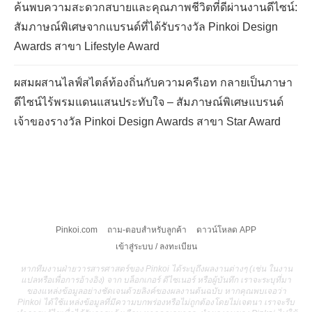
ค้นพบความสะดวกสบายและคุณภาพชีวิตที่ดีผ่านงานดีไซน์:
สัมภาษณ์พิเศษจากแบรนด์ที่ได้รับรางวัล Pinkoi Design
Awards สาขา Lifestyle Award
ผสมผสานไลฟ์สไตล์ท้องถิ่นกับความครีเอท กลายเป็นภาษา
ดีไซน์ไร้พรมแดนแสนประทับใจ – สัมภาษณ์พิเศษแบรนด์
เจ้าของรางวัล Pinkoi Design Awards สาขา Star Award
Pinkoi.com
ถาม-ตอบสำหรับลูกค้า
ดาวน์โหลด APP
เข้าสู่ระบบ / ลงทะเบียน
หากทีมงานฝ่ายวารสารศาสตร์ของ Pinkoi ได้ระบุถึงผลงานต่างๆ (เช่น ในงาน
แปลหรือเพื่อการอ้างอิง) จาก บล็อกเกอร์ ดีไซเนอร์ หรือผู้บันทึก เราจะระบุที่มา
ของแหล่งข้อมูลอย่างชัดเจนด้วยลิงค์ของผลงานต้นฉบับ หากคุณพบเจอว่า
Pinkoi ได้ใช้แหล่งข้อมูลที่มีความบกพร่องหรือไม่ถูกต้องโดยไม่เจตนา เราจะรีบ