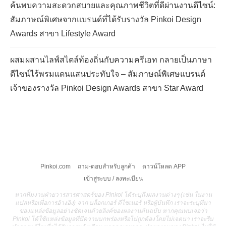
ค้นพบความสะดวกสบายและคุณภาพชีวิตที่ดีผ่านงานดีไซน์:
สัมภาษณ์พิเศษจากแบรนด์ที่ได้รับรางวัล Pinkoi Design
Awards สาขา Lifestyle Award
ผสมผสานไลฟ์สไตล์ท้องถิ่นกับความครีเอท กลายเป็นภาษา
ดีไซน์ไร้พรมแดนแสนประทับใจ – สัมภาษณ์พิเศษแบรนด์
เจ้าของรางวัล Pinkoi Design Awards สาขา Star Award
Pinkoi.com
ถาม-ตอบสำหรับลูกค้า
ดาวน์โหลด APP
เข้าสู่ระบบ / ลงทะเบียน
หากทีมงานฝ่ายวารสารศาสตร์ของ Pinkoi ได้ระบุถึงผลงานต่างๆ (เช่น ในงาน
แปลหรือเพื่อการอ้างอิง) จาก บล็อกเกอร์ ดีไซเนอร์ หรือผู้บันทึก เราจะระบุที่มา
ของแหล่งข้อมูลอย่างชัดเจนด้วยลิงค์ของผลงานต้นฉบับ หากคุณพบเจอว่า
Pinkoi ได้ใช้แหล่งข้อมูลที่มีความบกพร่องหรือไม่ถูกต้องโดยไม่เจตนา เราจะรีบ