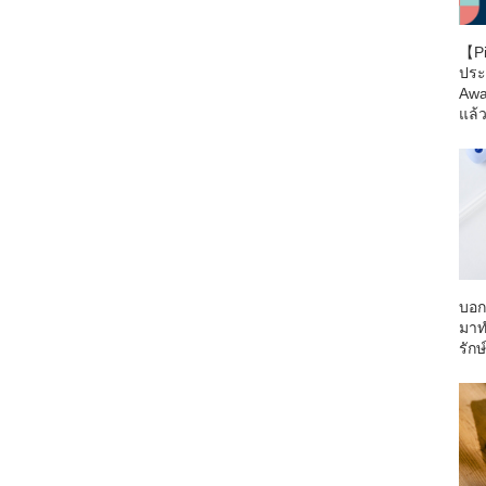
【Pi
ประ
Awa
แล้ว
บอก
มาท
รักษ