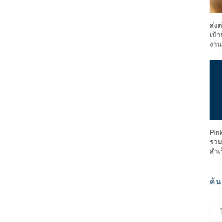
ส่ง
เป้า
งา
Pin
รวม
สำเ
ค้