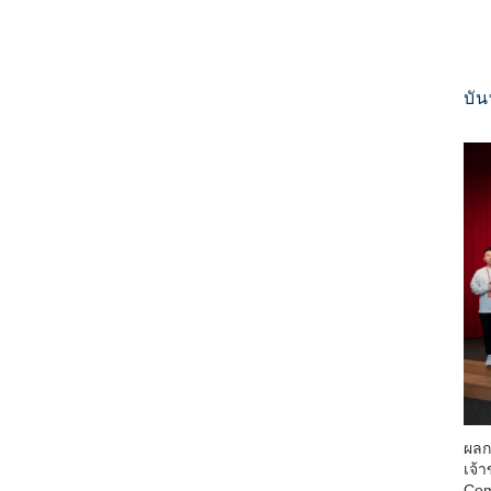
บัน
ผลก
เจ้
Com