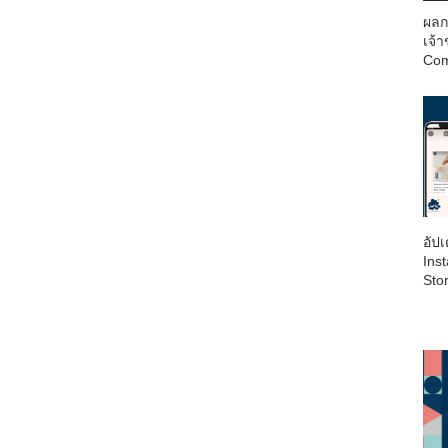
ผลก
เจ้
Com
อัป
Inst
Sto