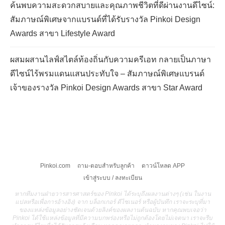
ค้นพบความสะดวกสบายและคุณภาพชีวิตที่ดีผ่านงานดีไซน์:
สัมภาษณ์พิเศษจากแบรนด์ที่ได้รับรางวัล Pinkoi Design
Awards สาขา Lifestyle Award
ผสมผสานไลฟ์สไตล์ท้องถิ่นกับความครีเอท กลายเป็นภาษา
ดีไซน์ไร้พรมแดนแสนประทับใจ – สัมภาษณ์พิเศษแบรนด์
เจ้าของรางวัล Pinkoi Design Awards สาขา Star Award
Pinkoi.com
ถาม-ตอบสำหรับลูกค้า
ดาวน์โหลด APP
เข้าสู่ระบบ / ลงทะเบียน
หากทีมงานฝ่ายวารสารศาสตร์ของ Pinkoi ได้ระบุถึงผลงานต่างๆ (เช่น ในงาน
แปลหรือเพื่อการอ้างอิง) จาก บล็อกเกอร์ ดีไซเนอร์ หรือผู้บันทึก เราจะระบุที่มา
ของแหล่งข้อมูลอย่างชัดเจนด้วยลิงค์ของผลงานต้นฉบับ หากคุณพบเจอว่า
Pinkoi ได้ใช้แหล่งข้อมูลที่มีความบกพร่องหรือไม่ถูกต้องโดยไม่เจตนา เราจะรีบ