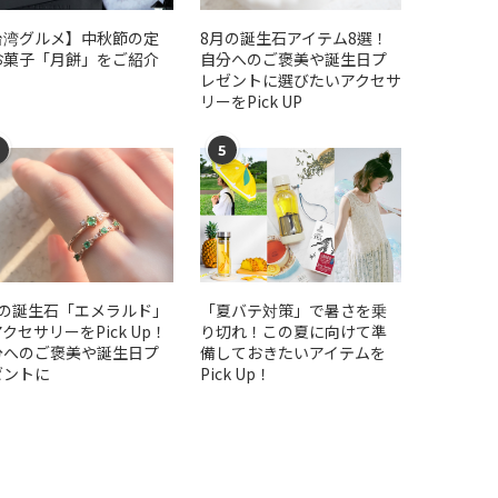
台湾グルメ】中秋節の定
​​8月の誕生石アイテム8選！
お菓子「月餅」をご紹介
自分へのご褒美や誕生日プ
レゼントに選びたいアクセサ
リーをPick UP
5
月の誕生石「エメラルド」
「夏バテ対策」で暑さを乗
クセサリーをPick Up！
り切れ！この夏に向けて準
分へのご褒美や誕生日プ
備しておきたいアイテムを
ゼントに
Pick Up！