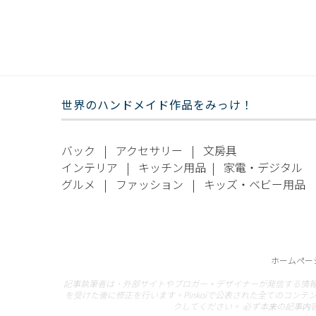
世界のハンドメイド作品をみっけ！
バック
|
アクセサリー
|
文房具
インテリア
|
キッチン用品
|
家電・デジタル
グルメ
|
ファッション
|
キッズ・ベビー用品
ホームペー
記事執筆者は、外部サイトやブロガー・デザイナーが発信する情
を受けた後に修正を行います。Pinkoiで公表された全てのコンテ
クしてください。 必ず本来の記事内