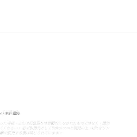
 / 会員登録
った場合、または記載漏れは意図的になされたものではなく、通知
い。 必ず引用元としてPinkoi.comと明記の上、URLをリン
無断で変更する事は禁じられています。