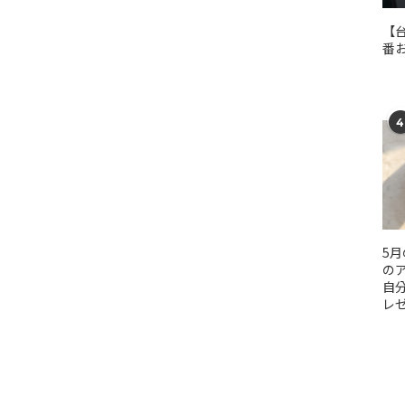
【
番
4
5
のア
自
レ