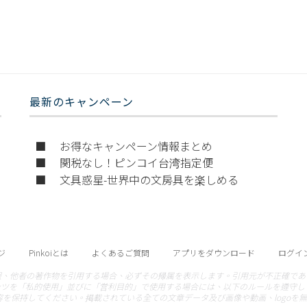
最新のキャンペーン
■ お得なキャンペーン情報まとめ
■ 関税なし！ピンコイ台湾指定便
■ 文具惑星-世界中の文房具を楽しめる
ジ
Pinkoiとは
よくあるご質問
アプリをダウンロード
ログイン
報、他者の著作物を引用する場合、必ずその帰属を表示します。引用元が不正確であ
ンツを「私的使用」並びに「営利目的」で使用する場合には、以下のルールを遵守してくださ
容を保持してください。掲載されている全ての文章データ及び画像や動画、logoを