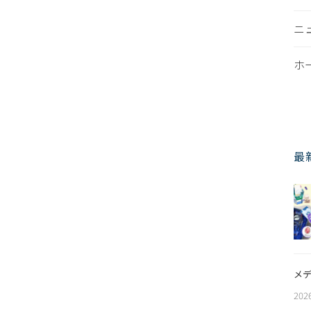
ニ
ホ
最
メデ
202