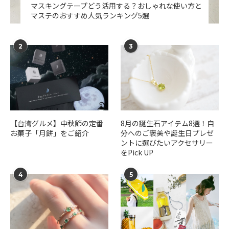
マスキングテープどう活用する？おしゃれな使い方と
マステのおすすめ人気ランキング5選
2
3
【台湾グルメ】中秋節の定番
​​8月の誕生石アイテム8選！自
お菓子「月餅」をご紹介
分へのご褒美や誕生日プレゼ
ントに選びたいアクセサリー
をPick UP
4
5