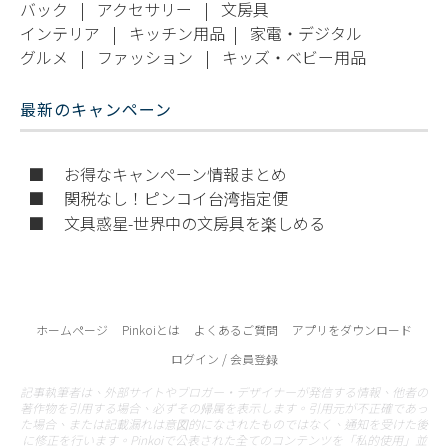
バック
|
アクセサリー
|
文房具
インテリア
|
キッチン用品
|
家電・デジタル
グルメ
|
ファッション
|
キッズ・ベビー用品
最新のキャンペーン
■ お得なキャンペーン情報まとめ
■ 関税なし！ピンコイ台湾指定便
■ 文具惑星-世界中の文房具を楽しめる
ホームページ
Pinkoiとは
よくあるご質問
アプリをダウンロード
ログイン / 会員登録
記事執筆者は、外部サイトやブロガー・デザイナーが発信する情報、他者の
著作物を引用する場合、必ずその帰属を表示します。引用元が不正確であっ
た場合、または記載漏れは意図的になされたものではなく、通知を受けた後
に修正を行います。Pinkoiで公表された全てのコンテンツを「私的使用」並