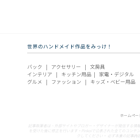
世界のハンドメイド作品をみっけ！
バック
|
アクセサリー
|
文房具
インテリア
|
キッチン用品
|
家電・デジタル
グルメ
|
ファッション
|
キッズ・ベビー用品
ホームペー
記事執筆者は、外部サイトやブロガー・デザイナーが発信する情
を受けた後に修正を行います。Pinkoiで公表された全てのコンテ
クしてください。 必ず本来の記事内