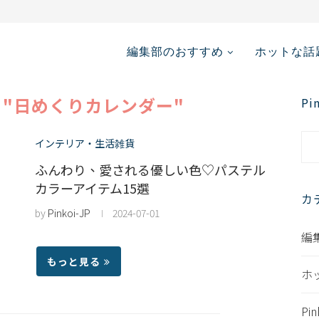
台湾で出展してみ...
編集部のおすすめ
ホットな話
"日めくりカレンダー"
P
インテリア・生活雑貨
ふんわり、愛される優しい色♡パステル
カラーアイテム15選
カ
by
Pinkoi-JP
2024-07-01
編
もっと見る
ホ
Pi