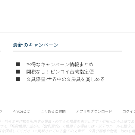
最新のキャンペーン
■ お得なキャンペーン情報まとめ
■ 関税なし！ピンコイ台湾指定便
■ 文具惑星-世界中の文房具を楽しめる
ジ
Pinkoiとは
よくあるご質問
アプリをダウンロード
ログイン
報、他者の著作物を引用する場合、必ずその帰属を表示します。引用元が不正確であ
ンツを「私的使用」並びに「営利目的」で使用する場合には、以下のルールを遵守してくださ
容を保持してください。掲載されている全ての文章データ及び画像や動画、logoを