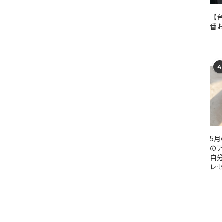
【
番
4
5
のア
自
レ