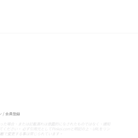
 / 会員登録
った場合、または記載漏れは意図的になされたものではなく、通知
い。 必ず引用元としてPinkoi.comと明記の上、URLをリン
無断で変更する事は禁じられています。