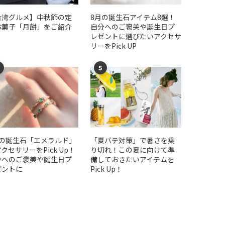
台湾グルメ】中秋節の定
​​8月の誕生石アイテム8選！
お菓子「月餅」をご紹介
自分へのご褒美や誕生日プ
レゼントに選びたいアクセサ
リーをPick UP
5
月の誕生石「エメラルド」
「夏バテ対策」で暑さを乗
クセサリーをPick Up！
り切れ！この夏に向けて準
分へのご褒美や誕生日プ
備しておきたいアイテムを
ゼントに
Pick Up！