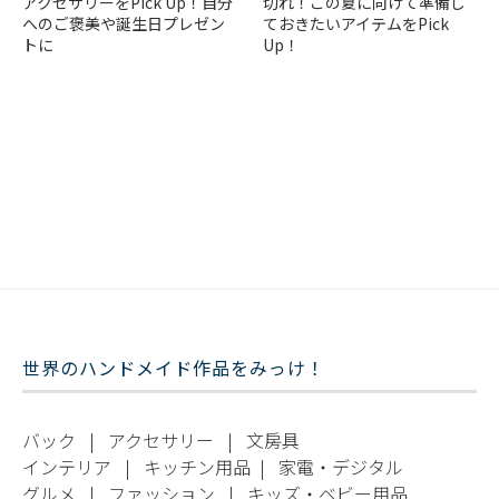
アクセサリーをPick Up！自分
切れ！この夏に向けて準備し
へのご褒美や誕生日プレゼン
ておきたいアイテムをPick
トに
Up！
世界のハンドメイド作品をみっけ！
バック
|
アクセサリー
|
文房具
インテリア
|
キッチン用品
|
家電・デジタル
グルメ
|
ファッション
|
キッズ・ベビー用品