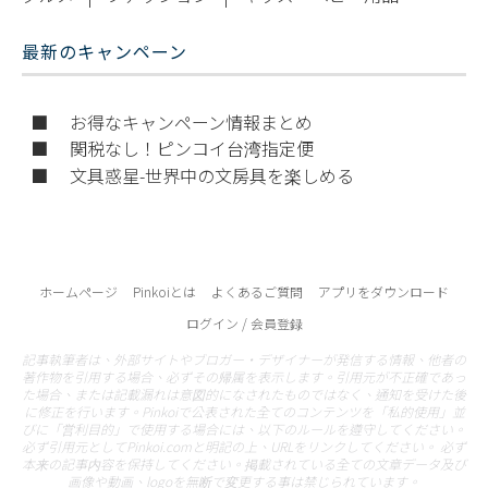
最新のキャンペーン
■ お得なキャンペーン情報まとめ
■ 関税なし！ピンコイ台湾指定便
■ 文具惑星-世界中の文房具を楽しめる
ホームページ
Pinkoiとは
よくあるご質問
アプリをダウンロード
ログイン / 会員登録
記事執筆者は、外部サイトやブロガー・デザイナーが発信する情報、他者の
著作物を引用する場合、必ずその帰属を表示します。引用元が不正確であっ
た場合、または記載漏れは意図的になされたものではなく、通知を受けた後
に修正を行います。Pinkoiで公表された全てのコンテンツを「私的使用」並
びに「営利目的」で使用する場合には、以下のルールを遵守してください。
必ず引用元としてPinkoi.comと明記の上、URLをリンクしてください。 必ず
本来の記事内容を保持してください。掲載されている全ての文章データ及び
画像や動画、logoを無断で変更する事は禁じられています。