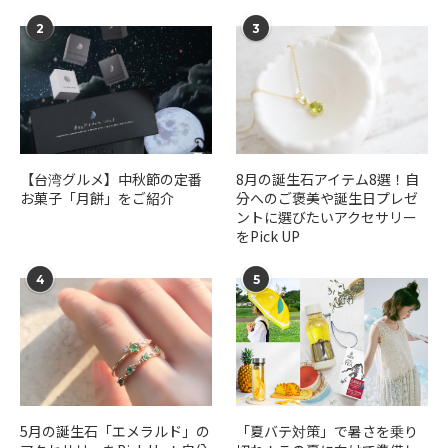
2
3
【台湾グルメ】中秋節の定番
​​8月の誕生石アイテム8選！自
お菓子「月餅」をご紹介
分へのご褒美や誕生日プレゼ
ントに選びたいアクセサリー
をPick UP
4
5
5月の誕生石「エメラルド」の
「夏バテ対策」で暑さを乗り