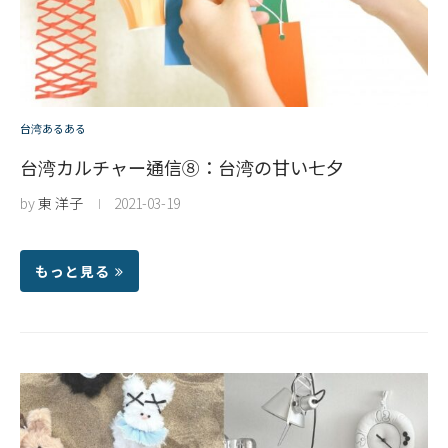
台湾あるある
台湾カルチャー通信⑧：台湾の甘い七夕
by
東 洋子
2021-03-19
もっと見る