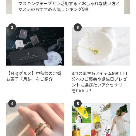
マスキングテープどう活用する？おしゃれな使い方と
マステのおすすめ人気ランキング5選
2
3
【台湾グルメ】中秋節の定番
​​8月の誕生石アイテム8選！自
お菓子「月餅」をご紹介
分へのご褒美や誕生日プレゼ
ントに選びたいアクセサリー
をPick UP
4
5