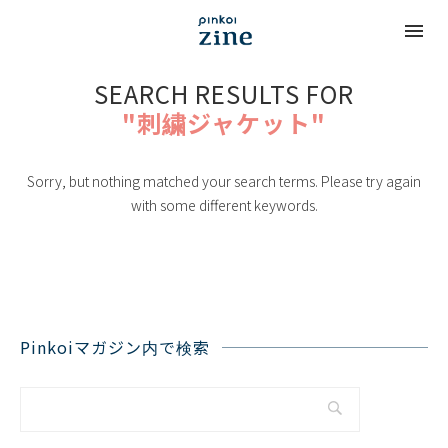
SEARCH RESULTS FOR
"刺繍ジャケット"
Sorry, but nothing matched your search terms. Please try again
with some different keywords.
Pinkoiマガジン内で検索