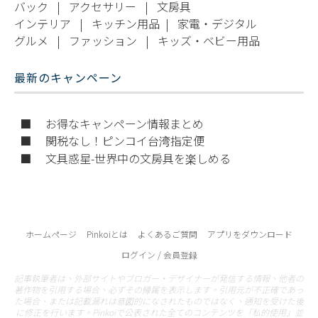
バック
|
アクセサリー
|
文房具
インテリア
|
キッチン用品
|
家電・デジタル
グルメ
|
ファッション
|
キッズ・ベビー用品
最新のキャンペーン
■ お得なキャンペーン情報まとめ
■ 関税なし！ピンコイ台湾指定便
■ 文具惑星-世界中の文房具を楽しめる
ホームページ
Pinkoiとは
よくあるご質問
アプリをダウンロード
ログイン / 会員登録
記事執筆者は、外部サイトやブロガー・デザイナーが発信する情報、他者の
著作物を引用する場合、必ずその帰属を表示します。引用元が不正確であっ
た場合、または記載漏れは意図的になされたものではなく、通知を受けた後
に修正を行います。Pinkoiで公表された全てのコンテンツを「私的使用」並