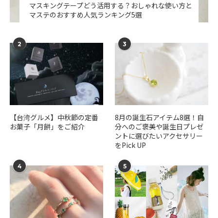
マスキングテープどう活用する？おしゃれな使い方と
マステのおすすめ人気ランキング5選
2
3
【台湾グルメ】中秋節の定番
​​8月の誕生石アイテム8選！自
お菓子「月餅」をご紹介
分へのご褒美や誕生日プレゼ
ントに選びたいアクセサリー
をPick UP
4
5