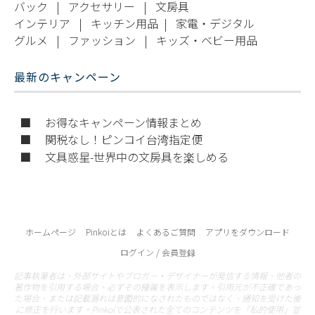
バック
|
アクセサリー
|
文房具
インテリア
|
キッチン用品
|
家電・デジタル
グルメ
|
ファッション
|
キッズ・ベビー用品
最新のキャンペーン
■ お得なキャンペーン情報まとめ
■ 関税なし！ピンコイ台湾指定便
■ 文具惑星-世界中の文房具を楽しめる
ホームページ
Pinkoiとは
よくあるご質問
アプリをダウンロード
ログイン / 会員登録
記事執筆者は、外部サイトやブロガー・デザイナーが発信する情報、他者の
著作物を引用する場合、必ずその帰属を表示します。引用元が不正確であっ
た場合、または記載漏れは意図的になされたものではなく、通知を受けた後
に修正を行います。Pinkoiで公表された全てのコンテンツを「私的使用」並