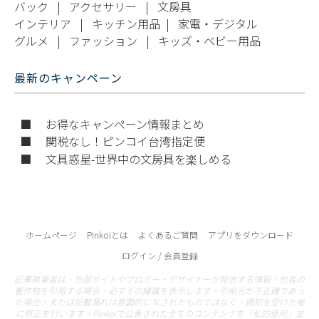
バック
|
アクセサリー
|
文房具
インテリア
|
キッチン用品
|
家電・デジタル
グルメ
|
ファッション
|
キッズ・ベビー用品
最新のキャンペーン
■ お得なキャンペーン情報まとめ
■ 関税なし！ピンコイ台湾指定便
■ 文具惑星-世界中の文房具を楽しめる
ホームページ
Pinkoiとは
よくあるご質問
アプリをダウンロード
ログイン / 会員登録
記事執筆者は、外部サイトやブロガー・デザイナーが発信する情報、他者の
著作物を引用する場合、必ずその帰属を表示します。引用元が不正確であっ
た場合、または記載漏れは意図的になされたものではなく、通知を受けた後
に修正を行います。Pinkoiで公表された全てのコンテンツを「私的使用」並