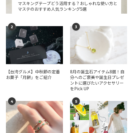
マスキングテープどう活用する？おしゃれな使い方と
マステのおすすめ人気ランキング5選
2
3
【台湾グルメ】中秋節の定番
​​8月の誕生石アイテム8選！自
お菓子「月餅」をご紹介
分へのご褒美や誕生日プレゼ
ントに選びたいアクセサリー
をPick UP
4
5