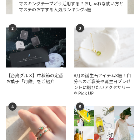
マスキングテープどう活用する？おしゃれな使い方と
マステのおすすめ人気ランキング5選
2
3
【台湾グルメ】中秋節の定番
​​8月の誕生石アイテム8選！自
お菓子「月餅」をご紹介
分へのご褒美や誕生日プレゼ
ントに選びたいアクセサリー
をPick UP
4
5