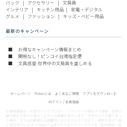
バック
|
アクセサリー
|
文房具
インテリア
|
キッチン用品
|
家電・デジタル
グルメ
|
ファッション
|
キッズ・ベビー用品
最新のキャンペーン
■ お得なキャンペーン情報まとめ
■ 関税なし！ピンコイ台湾指定便
■ 文具惑星-世界中の文房具を楽しめる
ホームページ
Pinkoiとは
よくあるご質問
アプリをダウンロード
ログイン / 会員登録
記事執筆者は、外部サイトやブロガー・デザイナーが発信する情報、他者の
著作物を引用する場合、必ずその帰属を表示します。引用元が不正確であっ
た場合、または記載漏れは意図的になされたものではなく、通知を受けた後
に修正を行います。Pinkoiで公表された全てのコンテンツを「私的使用」並