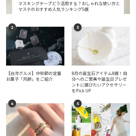
マスキングテープどう活用する？おしゃれな使い方と
マステのおすすめ人気ランキング5選
2
3
【台湾グルメ】中秋節の定番
​​8月の誕生石アイテム8選！自
お菓子「月餅」をご紹介
分へのご褒美や誕生日プレゼ
ントに選びたいアクセサリー
をPick UP
4
5