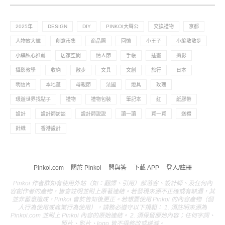
2025年
DESIGN
DIY
PINKOI大聲公
交換禮物
京都
人物放大鏡
創意市集
商品照
回憶
小王子
小編散散步
小編私心推薦
居家空間
情人節
手帳
插畫
攝影
攝影教學
收納
散步
文具
文創
旅行
日本
明信片
本地薑
母親節
法國
燈具
玫瑰
環遊世界找點子
禮物
禮物包裝
筆記本
紅
紙膠帶
設計
設計師訪談
設計師說說
讀一讀
買一買
送禮
針織
香港設計
Pinkoi.com
關於 Pinkoi
問與答
下載 APP
登入/註冊
Pinkoi 作者群如有使用外站（如：翻譯、引用）部落客、設計師、及任何內
容創作者的產物，皆會註明並附上原著連結。若發現來源不正確或有缺漏，其
並非蓄意造成，Pinkoi 會於告知後更正。若想要使用 Pinkoi 的內容產物（個
人行為使用或商業行為使用），請務必遵守以下規範： 1. 須註明來源為
Pinkoi.com 並附上 Pinkoi 內容的原始連結。 2. 須保留原始內容；任何字詞、
照片、影片、logo 皆不得修改或增減。