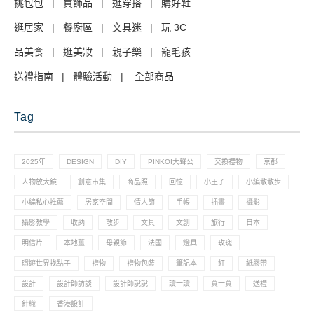
挑包包
|
買飾品
|
逛穿搭
|
購好鞋
逛居家
|
餐廚區
|
文具迷
|
玩 3C
品美食
|
逛美妝
|
親子樂
|
寵毛孩
送禮指南
|
體驗活動
|
全部商品
Tag
2025年
DESIGN
DIY
PINKOI大聲公
交換禮物
京都
人物放大鏡
創意市集
商品照
回憶
小王子
小編散散步
小編私心推薦
居家空間
情人節
手帳
插畫
攝影
攝影教學
收納
散步
文具
文創
旅行
日本
明信片
本地薑
母親節
法國
燈具
玫瑰
環遊世界找點子
禮物
禮物包裝
筆記本
紅
紙膠帶
設計
設計師訪談
設計師說說
讀一讀
買一買
送禮
針織
香港設計