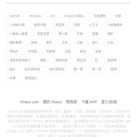
2025年
DESIGN
DIY
PINKOI大聲公
交換禮物
京都
人物放大鏡
創意市集
商品照
回憶
小王子
小編散散步
小編私心推薦
居家空間
情人節
手帳
插畫
攝影
攝影教學
收納
散步
文具
文創
旅行
日本
明信片
本地薑
母親節
法國
燈具
玫瑰
環遊世界找點子
禮物
禮物包裝
筆記本
紅
紙膠帶
設計
設計師訪談
設計師說說
讀一讀
買一買
送禮
針織
香港設計
Pinkoi.com
關於 Pinkoi
問與答
下載 APP
登入/註冊
Pinkoi 作者群如有使用外站（如：翻譯、引用）部落客、設計師、及任何內
容創作者的產物，皆會註明並附上原著連結。若發現來源不正確或有缺漏，其
並非蓄意造成，Pinkoi 會於告知後更正。若想要使用 Pinkoi 的內容產物（個
人行為使用或商業行為使用），請務必遵守以下規範： 1. 須註明來源為
Pinkoi.com 並附上 Pinkoi 內容的原始連結。 2. 須保留原始內容；任何字詞、
照片、影片、logo 皆不得修改或增減。