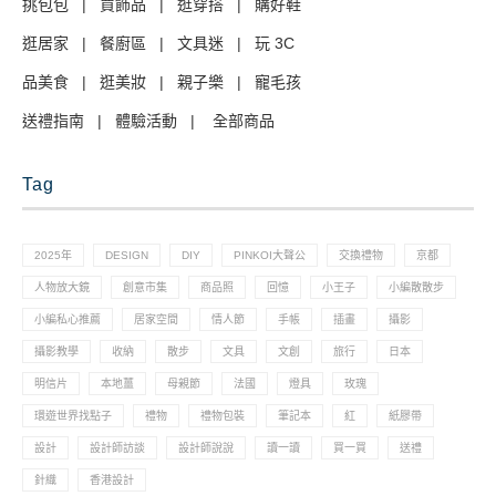
挑包包
|
買飾品
|
逛穿搭
|
購好鞋
逛居家
|
餐廚區
|
文具迷
|
玩 3C
品美食
|
逛美妝
|
親子樂
|
寵毛孩
送禮指南
|
體驗活動
|
全部商品
Tag
2025年
DESIGN
DIY
PINKOI大聲公
交換禮物
京都
人物放大鏡
創意市集
商品照
回憶
小王子
小編散散步
小編私心推薦
居家空間
情人節
手帳
插畫
攝影
攝影教學
收納
散步
文具
文創
旅行
日本
明信片
本地薑
母親節
法國
燈具
玫瑰
環遊世界找點子
禮物
禮物包裝
筆記本
紅
紙膠帶
設計
設計師訪談
設計師說說
讀一讀
買一買
送禮
針織
香港設計