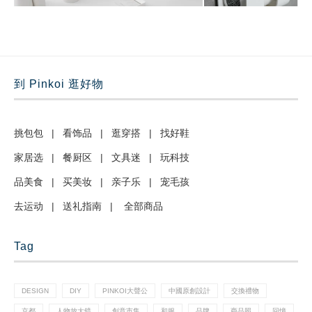
到 Pinkoi 逛好物
挑包包
|
看饰品
|
逛穿搭
|
找好鞋
家居选
|
餐厨区
|
文具迷
|
玩科技
品美食
|
买美妆
|
亲子乐
|
宠毛孩
去运动
|
送礼指南
|
全部商品
Tag
DESIGN
DIY
PINKOI大聲公
中國原創設計
交換禮物
京都
人物放大鏡
創意市集
和服
品牌
商品照
回憶