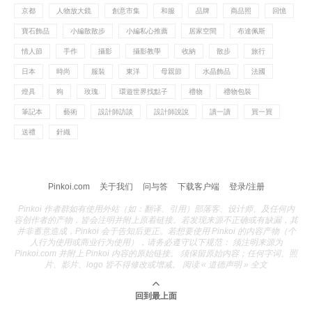
京都
人物放大鏡
創意市集
和服
品牌
商品照
回憶
寶石飾品
小編散散步
小編私心推薦
居家空間
布達佩斯
情人節
手作
攝影
攝影教學
收納
散步
旅行
日本
時尚
服裝
東洋
母親節
水晶飾品
法國
燈具
狗
玫瑰
環遊世界找點子
禮物
禮物包裝
筆記本
藝術
設計師訪談
設計師說說
讀一讀
買一買
送禮
針織
Pinkoi.com
关于我们
问与答
下载客户端
登录/注册
Pinkoi 作者群如有使用外站（如：翻译、引用）部落客、设计师、及任何内
容创作者的产物，皆会注明并附上原着链接。若发现来源不正确或有缺漏，其
并非蓄意造成，Pinkoi 会于告知后更正。若想要使用 Pinkoi 的内容产物（个
人行为使用或商业行为使用），请务必遵守以下规范： 须注明来源为
Pinkoi.com 并附上 Pinkoi 内容的原始链接。 须保留原始内容；任何字词、照
片、影片、logo 皆不得修改或增减。 阅读 « 道德声明 » 全文
回到最上面