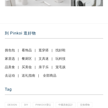
到 Pinkoi 逛好物
挑包包
|
看饰品
|
逛穿搭
|
找好鞋
家居选
|
餐厨区
|
文具迷
|
玩科技
品美食
|
买美妆
|
亲子乐
|
宠毛孩
去运动
|
送礼指南
|
全部商品
Tag
DESIGN
DIY
PINKOI大聲公
中國原創設計
交換禮物