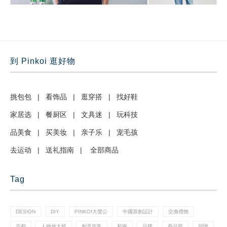
到 Pinkoi 逛好物
挑包包
|
看饰品
|
逛穿搭
|
找好鞋
家居选
|
餐厨区
|
文具迷
|
玩科技
品美食
|
买美妆
|
亲子乐
|
宠毛孩
去运动
|
送礼指南
|
全部商品
Tag
DESIGN
DIY
PINKOI大聲公
中國原創設計
交換禮物
京都
人物放大鏡
創意市集
和服
品牌
商品照
回憶