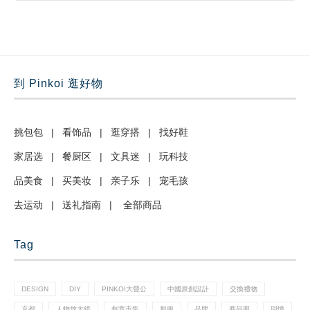
到 Pinkoi 逛好物
挑包包
|
看饰品
|
逛穿搭
|
找好鞋
家居选
|
餐厨区
|
文具迷
|
玩科技
品美食
|
买美妆
|
亲子乐
|
宠毛孩
去运动
|
送礼指南
|
全部商品
Tag
DESIGN
DIY
PINKOI大聲公
中國原創設計
交換禮物
京都
人物放大鏡
創意市集
和服
品牌
商品照
回憶